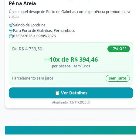
Pé na Areia
Único hotel design de Porto de Galinhas com experiência premium para
casais
Saindo de
Londrina
Para
Porto de Galinhas
,
Pernambuco
02/05/2026
a
09/05/2026
De
R$ 4.733,50
17
% OFF
10
x de
R$ 394,46
por pessoa
· sem juros
Parcelamento sem juros
sem juros
📋 Ver Detalhes
Atualizado:
13/11/2025