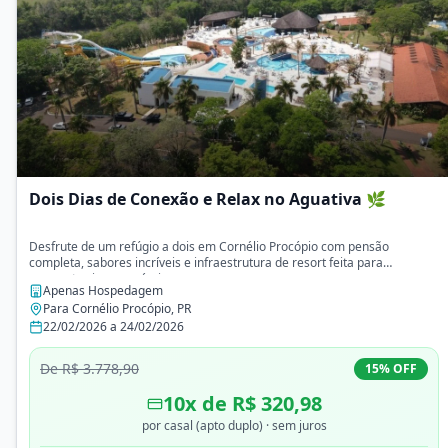
Dois Dias de Conexão e Relax no Aguativa 🌿
Desfrute de um refúgio a dois em Cornélio Procópio com pensão
completa, sabores incríveis e infraestrutura de resort feita para
momentos inesquecíveis.
Apenas Hospedagem
Para
Cornélio Procópio
,
PR
22/02/2026
a
24/02/2026
De
R$ 3.778,90
15
% OFF
10
x de
R$ 320,98
por casal (apto duplo)
· sem juros