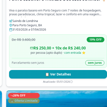
Viva o paraíso baiano em Porto Seguro com 7 noites de hospedagem,
praias paradisíacas, clima tropical, lazer e conforto em uma viagem
inesquecível.
Saindo de
Londrina
Para
Porto Seguro
,
BA
31/03/2026
a
07/04/2026
De
R$ 3.600,00
19
% OFF
R$ 250,00
+
10
x de
R$ 240,00
por pessoa (apto duplo)
·
com entrada ⭐
Parcelamento sem juros
sem juros
📋 Ver Detalhes
Atualizado:
05/01/2026
26
% OFF
🔥 Oferta Limitada