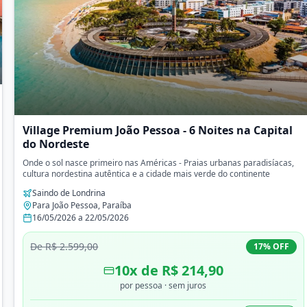
Village Premium João Pessoa - 6 Noites na Capital
do Nordeste
Onde o sol nasce primeiro nas Américas - Praias urbanas paradisíacas,
cultura nordestina autêntica e a cidade mais verde do continente
Saindo de
Londrina
Para
João Pessoa
,
Paraíba
16/05/2026
a
22/05/2026
De
R$ 2.599,00
17
% OFF
10
x de
R$ 214,90
por pessoa
· sem juros