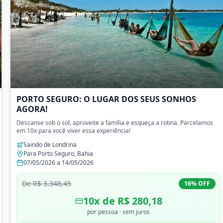
PORTO SEGURO: O LUGAR DOS SEUS SONHOS
AGORA!
Descanse sob o sol, aproveite a família e esqueça a rotina. Parcelamos
em 10x para você viver essa experiência!
Saindo de
Londrina
Para
Porto Seguro
,
Bahia
07/05/2026
a
14/05/2026
De
R$ 3.348,45
16
% OFF
10
x de
R$ 280,18
por pessoa
· sem juros