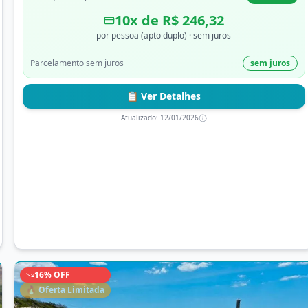
10
x de
R$ 246,32
por pessoa (apto duplo)
· sem juros
Parcelamento sem juros
sem juros
📋 Ver Detalhes
Atualizado:
12/01/2026
16
% OFF
🔥 Oferta Limitada