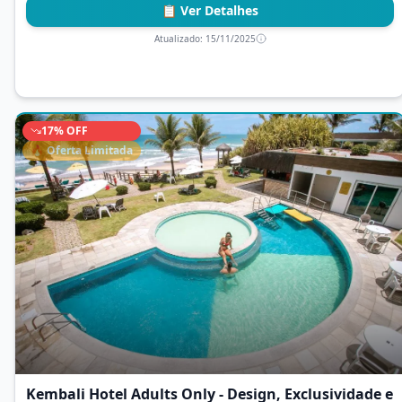
📋 Ver Detalhes
Atualizado:
15/11/2025
17
% OFF
🔥 Oferta Limitada
Kembali Hotel Adults Only - Design, Exclusividade e