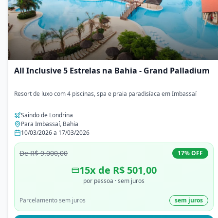
All Inclusive 5 Estrelas na Bahia - Grand Palladium
Resort de luxo com 4 piscinas, spa e praia paradisíaca em Imbassaí
Saindo de
Londrina
Para
Imbassaí
,
Bahia
10/03/2026
a
17/03/2026
De
R$ 9.000,00
17
% OFF
15
x de
R$ 501,00
por pessoa
· sem juros
Parcelamento sem juros
sem juros