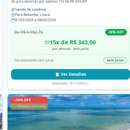
de pura diversão por apenas 15x de R$ 343,00!
Saindo de
Londrina
Para
Beberibe
,
Ceará
01/02/2026
a
08/02/2026
De
R$ 6.952,70
26
% OFF
15
x de
R$ 343,00
por pessoa
· sem juros
Parcelamento sem juros
sem juros
📋 Ver Detalhes
Atualizado:
19/11/2025
16
% OFF
🔥 Oferta Limitada