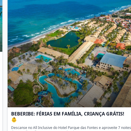
BEBERIBE: FÉRIAS EM FAMÍLIA, CRIANÇA GRÁTIS!
👶
Descanse no All Inclusive do Hotel Parque das Fontes e aproveite 7 noites