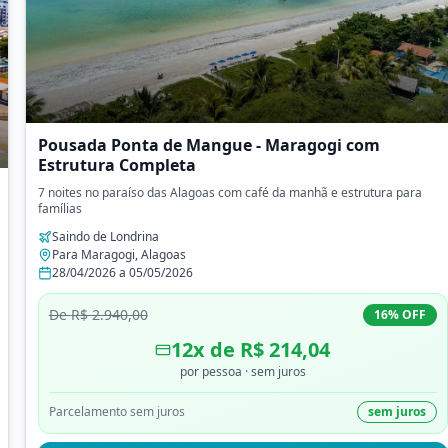
Pousada Ponta de Mangue - Maragogi com
Estrutura Completa
7 noites no paraíso das Alagoas com café da manhã e estrutura para
famílias
Saindo de
Londrina
Para
Maragogi
,
Alagoas
28/04/2026
a
05/05/2026
De
R$ 2.940,00
16
% OFF
12
x de
R$ 214,04
por pessoa
· sem juros
Parcelamento sem juros
sem juros