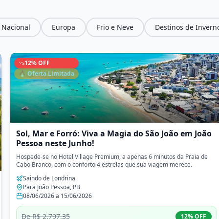
 Nacional
Europa
Frio e Neve
Destinos de Inverno
12
% OFF
🔥 Oferta Limitada
Sol, Mar e Forró: Viva a Magia do São João em João
Pessoa neste Junho!
Hospede-se no Hotel Village Premium, a apenas 6 minutos da Praia de
Cabo Branco, com o conforto 4 estrelas que sua viagem merece.
Saindo de
Londrina
Para
João Pessoa
,
PB
08/06/2026
a
15/06/2026
De
R$ 2.797,35
12
% OFF