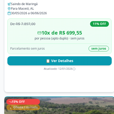
Saindo de
Maringá
Para
Maceió
,
AL
30/05/2026
a
06/06/2026
De
R$ 7.897,00
11
% OFF
10
x de
R$ 699,55
por pessoa (apto duplo)
· sem juros
Parcelamento sem juros
sem juros
📋 Ver Detalhes
Atualizado:
12/01/2026
15
% OFF
🔥 Oferta Limitada