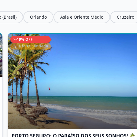
 (Brasil)
Orlando
Ásia e Oriente Médio
Cruzeiro
19
% OFF
🔥 Oferta Limitada
PORTO SEGURO: O PARAÍSO DOS SEUS SONHOS! 🌴